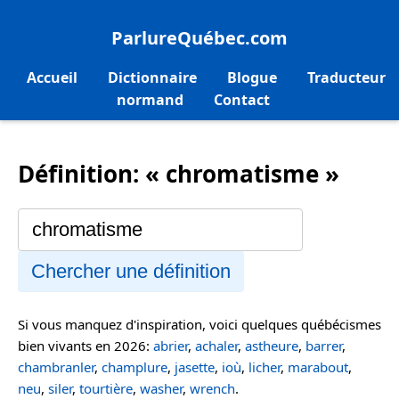
ParlureQuébec.com
Accueil
Dictionnaire
Blogue
Traducteur
normand
Contact
Définition: « chromatisme »
Chercher une définition
Si vous manquez d'inspiration, voici quelques québécismes
bien vivants en 2026:
abrier
,
achaler
,
astheure
,
barrer
,
chambranler
,
champlure
,
jasette
,
ioù
,
licher
,
marabout
,
neu
,
siler
,
tourtière
,
washer
,
wrench
.