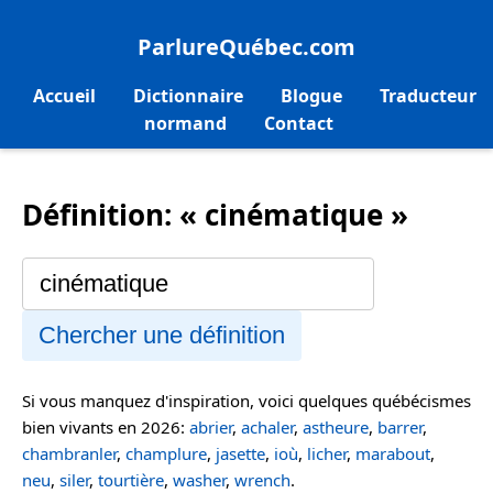
ParlureQuébec.com
Accueil
Dictionnaire
Blogue
Traducteur
normand
Contact
Définition: « cinématique »
Chercher une définition
Si vous manquez d'inspiration, voici quelques québécismes
bien vivants en 2026:
abrier
,
achaler
,
astheure
,
barrer
,
chambranler
,
champlure
,
jasette
,
ioù
,
licher
,
marabout
,
neu
,
siler
,
tourtière
,
washer
,
wrench
.