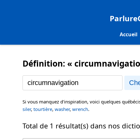
Parlur
Accueil
Définition: « circumnavigati
Che
Si vous manquez d'inspiration, voici quelques québéc
siler
,
tourtière
,
washer
,
wrench
.
Total de 1 résultat(s) dans nos dicti