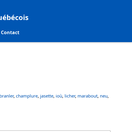
québécois
Contact
ranler
,
champlure
,
jasette
,
ioù
,
licher
,
marabout
,
neu
,