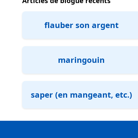
Articles de blogue récents
flauber son argent
maringouin
saper (en mangeant, etc.)