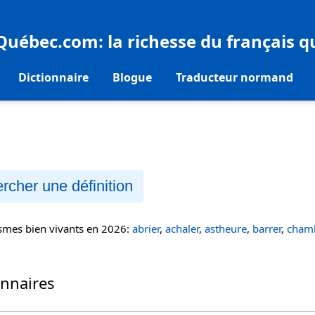
eQuébec.com
: la richesse du français 
Dictionnaire
Blogue
Traducteur normand
rcher une définition
ismes bien vivants en 2026:
abrier
,
achaler
,
astheure
,
barrer
,
chamb
onnaires