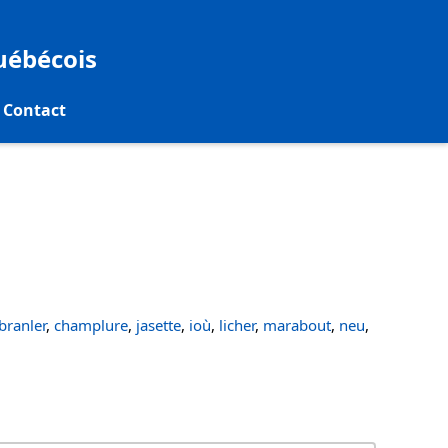
québécois
Contact
ranler
,
champlure
,
jasette
,
ioù
,
licher
,
marabout
,
neu
,