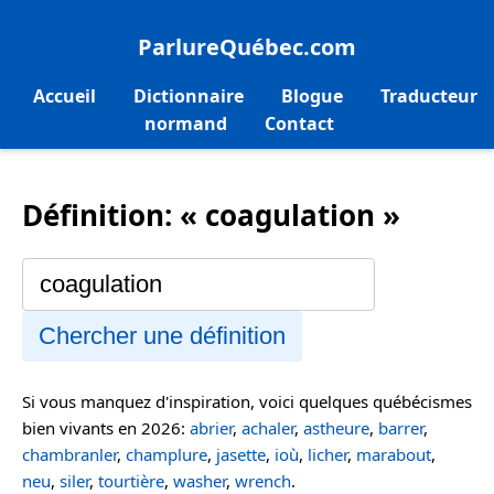
ParlureQuébec.com
Accueil
Dictionnaire
Blogue
Traducteur
normand
Contact
Définition: « coagulation »
Chercher une définition
Si vous manquez d'inspiration, voici quelques québécismes
bien vivants en 2026:
abrier
,
achaler
,
astheure
,
barrer
,
chambranler
,
champlure
,
jasette
,
ioù
,
licher
,
marabout
,
neu
,
siler
,
tourtière
,
washer
,
wrench
.