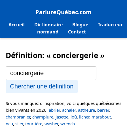
ParlureQuébec.com
Accueil
Dictionnaire
Blogue
Traducteur
normand
Contact
Définition: « conciergerie »
Chercher une définition
Si vous manquez d'inspiration, voici quelques québécismes
bien vivants en 2026:
abrier
,
achaler
,
astheure
,
barrer
,
chambranler
,
champlure
,
jasette
,
ioù
,
licher
,
marabout
,
neu
,
siler
,
tourtière
,
washer
,
wrench
.