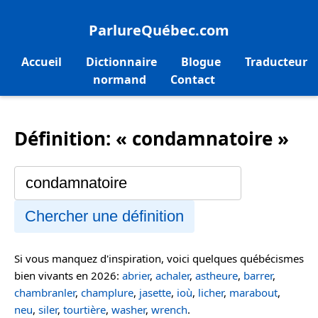
ParlureQuébec.com
Accueil
Dictionnaire
Blogue
Traducteur
normand
Contact
Définition: « condamnatoire »
Chercher une définition
Si vous manquez d'inspiration, voici quelques québécismes
bien vivants en 2026:
abrier
,
achaler
,
astheure
,
barrer
,
chambranler
,
champlure
,
jasette
,
ioù
,
licher
,
marabout
,
neu
,
siler
,
tourtière
,
washer
,
wrench
.