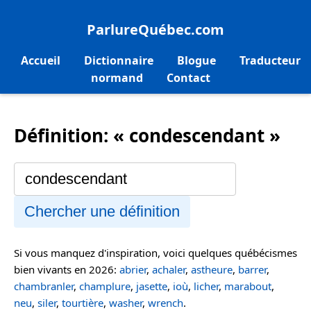
ParlureQuébec.com
Accueil
Dictionnaire
Blogue
Traducteur
normand
Contact
Définition: « condescendant »
Chercher une définition
Si vous manquez d'inspiration, voici quelques québécismes
bien vivants en 2026:
abrier
,
achaler
,
astheure
,
barrer
,
chambranler
,
champlure
,
jasette
,
ioù
,
licher
,
marabout
,
neu
,
siler
,
tourtière
,
washer
,
wrench
.