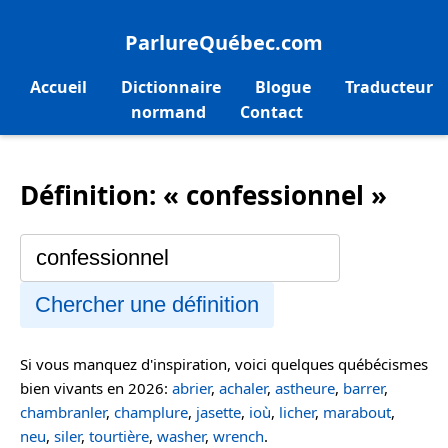
ParlureQuébec.com
Accueil
Dictionnaire
Blogue
Traducteur
normand
Contact
Définition: « confessionnel »
Chercher une définition
Si vous manquez d'inspiration, voici quelques québécismes
bien vivants en 2026:
abrier
,
achaler
,
astheure
,
barrer
,
chambranler
,
champlure
,
jasette
,
ioù
,
licher
,
marabout
,
neu
,
siler
,
tourtière
,
washer
,
wrench
.