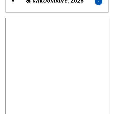
🌍
Wiktionnaire
, 2026