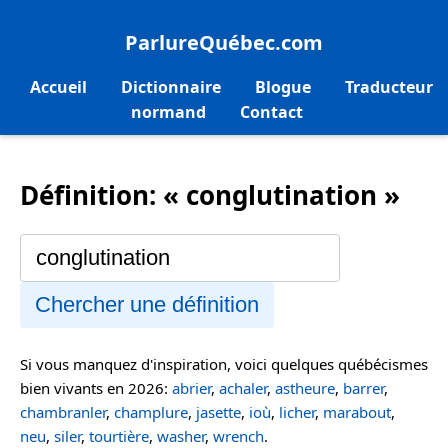
ParlureQuébec.com
Accueil
Dictionnaire
Blogue
Traducteur
normand
Contact
Définition: « conglutination »
Chercher une définition
Si vous manquez d'inspiration, voici quelques québécismes
bien vivants en 2026:
abrier
,
achaler
,
astheure
,
barrer
,
chambranler
,
champlure
,
jasette
,
ioù
,
licher
,
marabout
,
neu
,
siler
,
tourtière
,
washer
,
wrench
.