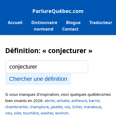
ParlureQuébec.com
Accueil
Dictionnaire
Blogue
Traducteur
normand
Contact
Définition: « conjecturer »
Chercher une définition
Si vous manquez d'inspiration, voici quelques québécismes
bien vivants en 2026:
abrier
,
achaler
,
astheure
,
barrer
,
chambranler
,
champlure
,
jasette
,
ioù
,
licher
,
marabout
,
neu
,
siler
,
tourtière
,
washer
,
wrench
.