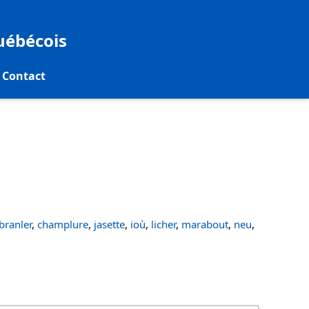
québécois
Contact
ranler
,
champlure
,
jasette
,
ioù
,
licher
,
marabout
,
neu
,