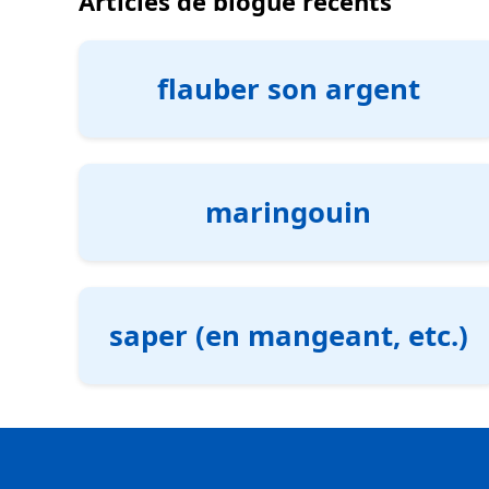
Articles de blogue récents
flauber son argent
maringouin
saper (en mangeant, etc.)