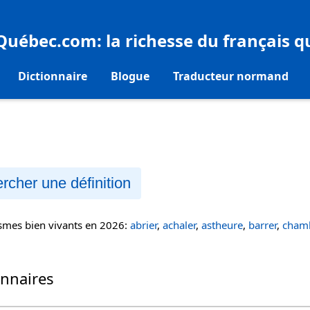
eQuébec.com
: la richesse du français 
Dictionnaire
Blogue
Traducteur normand
rcher une définition
ismes bien vivants en 2026:
abrier
,
achaler
,
astheure
,
barrer
,
chamb
onnaires