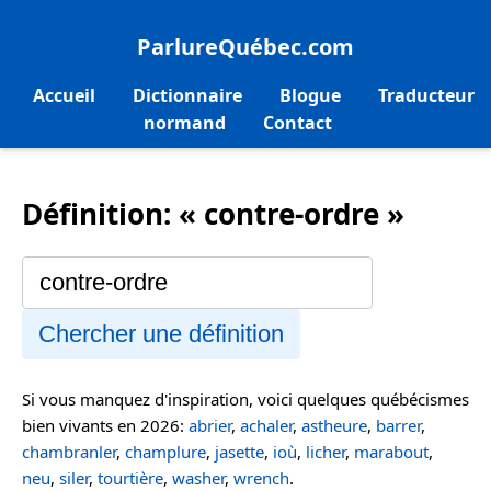
ParlureQuébec.com
Accueil
Dictionnaire
Blogue
Traducteur
normand
Contact
Définition: « contre-ordre »
Chercher une définition
Si vous manquez d'inspiration, voici quelques québécismes
bien vivants en 2026:
abrier
,
achaler
,
astheure
,
barrer
,
chambranler
,
champlure
,
jasette
,
ioù
,
licher
,
marabout
,
neu
,
siler
,
tourtière
,
washer
,
wrench
.