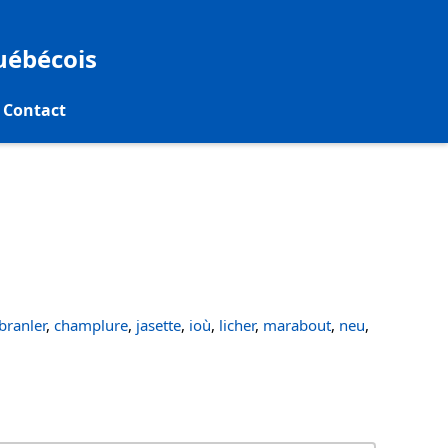
québécois
Contact
ranler
,
champlure
,
jasette
,
ioù
,
licher
,
marabout
,
neu
,