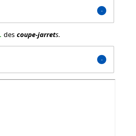
.
des
coupe-jarret
s.