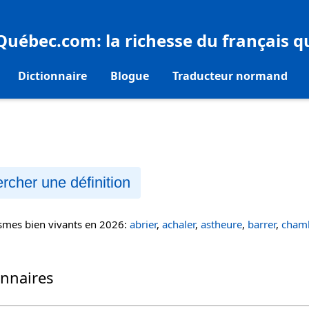
eQuébec.com
: la richesse du français 
Dictionnaire
Blogue
Traducteur normand
rcher une définition
ismes bien vivants en 2026:
abrier
,
achaler
,
astheure
,
barrer
,
chamb
onnaires