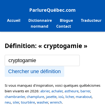
ParlureQuébec.com
Accueil
Dictionnaire
Blogue
Traducteur
normand
Contact
Définition: « cryptogamie »
Chercher une définition
Si vous manquez d'inspiration, voici quelques québécismes
bien vivants en 2026:
abrier
,
achaler
,
astheure
,
barrer
,
chambranler
,
champlure
,
jasette
,
ioù
,
licher
,
marabout
,
neu
,
siler
,
tourtière
,
washer
,
wrench
.