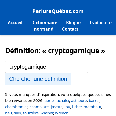
ParlureQuébec.com
Accueil
Dictionnaire
Blogue
Traducteur
normand
Contact
Définition: « cryptogamique »
Chercher une définition
Si vous manquez d'inspiration, voici quelques québécismes
bien vivants en 2026:
abrier
,
achaler
,
astheure
,
barrer
,
chambranler
,
champlure
,
jasette
,
ioù
,
licher
,
marabout
,
neu
,
siler
,
tourtière
,
washer
,
wrench
.