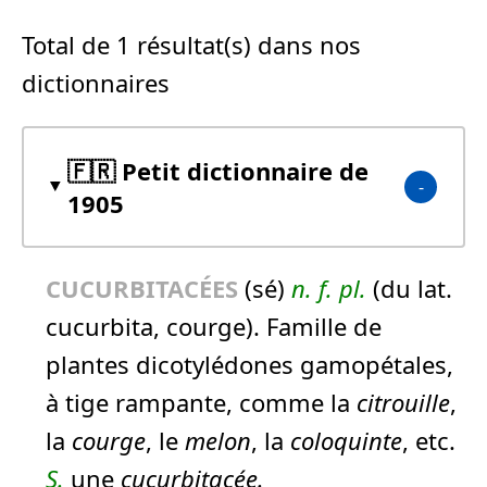
Total de 1 résultat(s) dans nos
dictionnaires
🇫🇷 Petit dictionnaire de
1905
CUCURBITACÉES
(sé)
n.
f.
pl.
(du lat.
cucurbita, courge). Famille de
plantes dicotylédones gamopétales,
à tige rampante, comme la
citrouille
,
la
courge
, le
melon
, la
coloquinte
, etc.
S.
une
cucurbitacée.