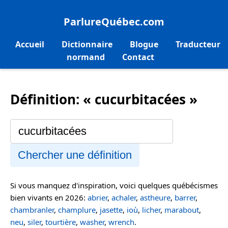
ParlureQuébec.com
Accueil
Dictionnaire
Blogue
Traducteur
normand
Contact
Définition: « cucurbitacées »
Chercher une définition
Si vous manquez d'inspiration, voici quelques québécismes
bien vivants en 2026:
abrier
,
achaler
,
astheure
,
barrer
,
chambranler
,
champlure
,
jasette
,
ioù
,
licher
,
marabout
,
neu
,
siler
,
tourtière
,
washer
,
wrench
.