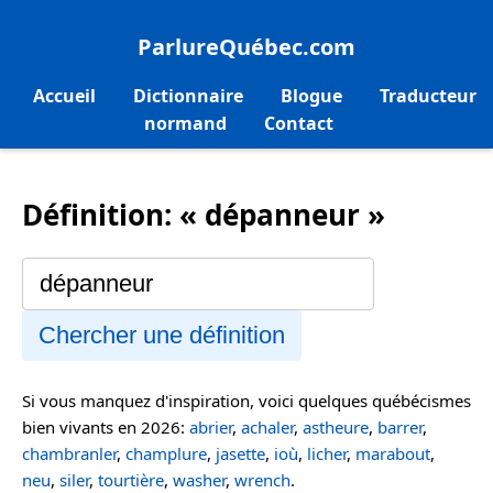
ParlureQuébec.com
Accueil
Dictionnaire
Blogue
Traducteur
normand
Contact
Définition: « dépanneur »
Chercher une définition
Si vous manquez d'inspiration, voici quelques québécismes
bien vivants en 2026:
abrier
,
achaler
,
astheure
,
barrer
,
chambranler
,
champlure
,
jasette
,
ioù
,
licher
,
marabout
,
neu
,
siler
,
tourtière
,
washer
,
wrench
.