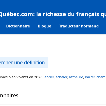
eQuébec.com
: la richesse du français 
Dictionnaire
Blogue
Traducteur normand
rcher une définition
ismes bien vivants en 2026:
abrier
,
achaler
,
astheure
,
barrer
,
chamb
onnaires