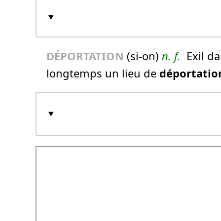
DÉPORTATION
(si-on)
n.
f.
Exil da
longtemps un lieu de
déportatio