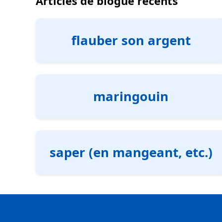
Articles de blogue récents
flauber son argent
maringouin
saper (en mangeant, etc.)