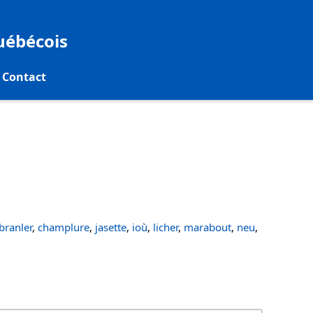
québécois
Contact
ranler
,
champlure
,
jasette
,
ioù
,
licher
,
marabout
,
neu
,