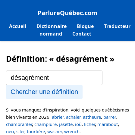
ParlureQuébec.com
Accueil
Dictionnaire
Blogue
Traducteur
normand
Contact
Définition: « désagrément »
Chercher une définition
Si vous manquez d'inspiration, voici quelques québécismes
bien vivants en 2026:
abrier
,
achaler
,
astheure
,
barrer
,
chambranler
,
champlure
,
jasette
,
ioù
,
licher
,
marabout
,
neu
,
siler
,
tourtière
,
washer
,
wrench
.