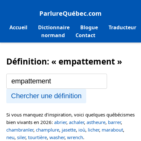
ParlureQuébec.com
Accueil
Dictionnaire
Blogue
Traducteur
normand
Contact
Définition: « empattement »
Chercher une définition
Si vous manquez d'inspiration, voici quelques québécismes
bien vivants en 2026:
abrier
,
achaler
,
astheure
,
barrer
,
chambranler
,
champlure
,
jasette
,
ioù
,
licher
,
marabout
,
neu
,
siler
,
tourtière
,
washer
,
wrench
.