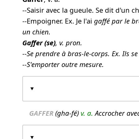
--Saisir avec la gueule. Se dit d'un c
--Empoigner. Ex. Je l'ai
gaffé
par le bra
un chien.
Gaffer
(se)
, v. pron.
--Se prendre à bras-le-corps. Ex. Ils s
--S'emporter outre mesure.
GAFFER
(gha-fé)
v. a.
Accrocher avec