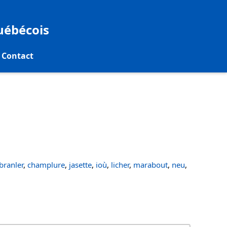
québécois
Contact
ranler
,
champlure
,
jasette
,
ioù
,
licher
,
marabout
,
neu
,