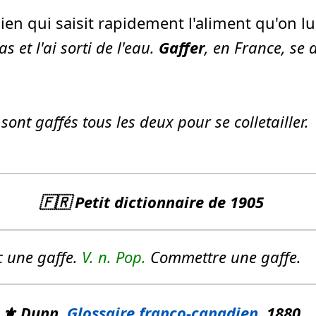
hien qui saisit rapidement l'aliment qu'on lui
s et l'ai sorti de l'eau.
Gaffer
, en France, se 
e sont
gaffés
tous les deux pour se
colletailler
.
🇫🇷 Petit dictionnaire de 1905
 une gaffe.
V. n.
Pop.
Commettre une gaffe.
⚜️ Dunn,
Glossaire franco-canadien
, 1880