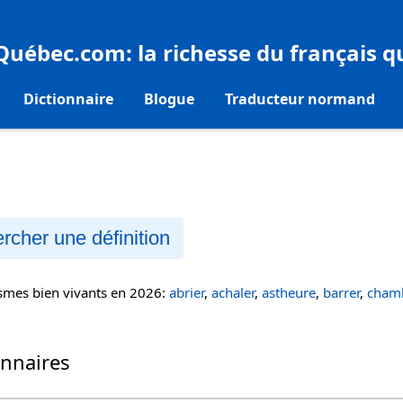
eQuébec.com
: la richesse du français 
Dictionnaire
Blogue
Traducteur normand
rcher une définition
ismes bien vivants en 2026:
abrier
,
achaler
,
astheure
,
barrer
,
chamb
onnaires