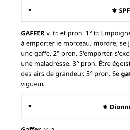
⚜️ SP
GAFFER
v. tr. et pron. 1° tr. Empoigner
à emporter le morceau, mordre, se j
une gaffe. 2° pron. S'emporter. s'ex
une maladresse. 3° pron. Être égoïste
des airs de grandeur. 5° pron. Se
ga
vigueur.
⚜️ Dionn
Gaffer
, v. a.