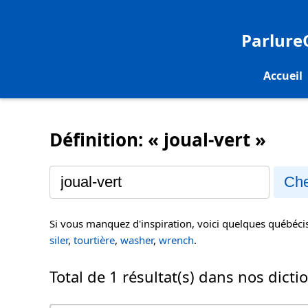
Parlur
Accueil
Définition: « joual-vert »
Che
Si vous manquez d'inspiration, voici quelques québéc
siler
,
tourtière
,
washer
,
wrench
.
Total de 1 résultat(s) dans nos dicti