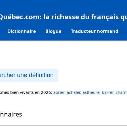
eQuébec.com
: la richesse du français 
Dictionnaire
Blogue
Traducteur normand
rcher une définition
ismes bien vivants en 2026:
abrier
,
achaler
,
astheure
,
barrer
,
chamb
onnaires