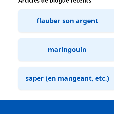
Articles de blogue récents
flauber son argent
maringouin
saper (en mangeant, etc.)