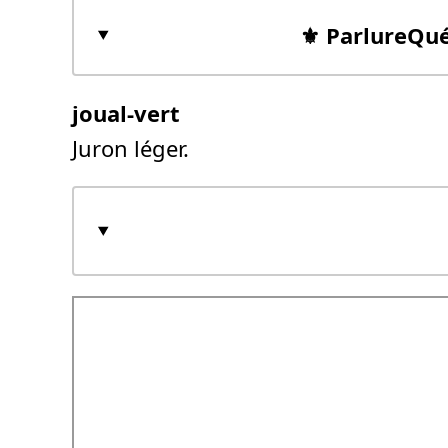
⚜️ ParlureQu
joual-vert
Juron léger.