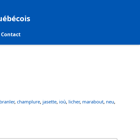
québécois
Contact
ranler
,
champlure
,
jasette
,
ioù
,
licher
,
marabout
,
neu
,