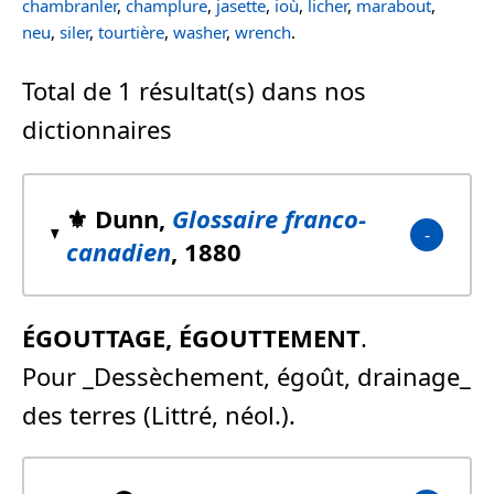
chambranler
,
champlure
,
jasette
,
ioù
,
licher
,
marabout
,
neu
,
siler
,
tourtière
,
washer
,
wrench
.
Total de 1 résultat(s) dans nos
dictionnaires
⚜️ Dunn,
Glossaire franco-
canadien
, 1880
ÉGOUTTAGE, ÉGOUTTEMENT
.
Pour _Dessèchement, égoût, drainage_
des terres (Littré, néol.).