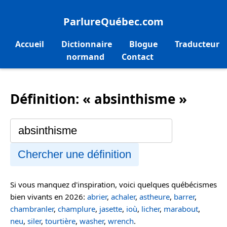
ParlureQuébec.com
Accueil
Dictionnaire
Blogue
Traducteur
normand
Contact
Définition: « absinthisme »
Chercher une définition
Si vous manquez d'inspiration, voici quelques québécismes
bien vivants en 2026:
abrier
,
achaler
,
astheure
,
barrer
,
chambranler
,
champlure
,
jasette
,
ioù
,
licher
,
marabout
,
neu
,
siler
,
tourtière
,
washer
,
wrench
.