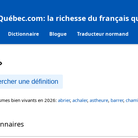
eQuébec.com
: la richesse du français 
Dictionnaire
Blogue
Traducteur normand
»
rcher une définition
ismes bien vivants en 2026:
abrier
,
achaler
,
astheure
,
barrer
,
chamb
onnaires