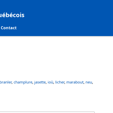
québécois
Contact
ranler
,
champlure
,
jasette
,
ioù
,
licher
,
marabout
,
neu
,