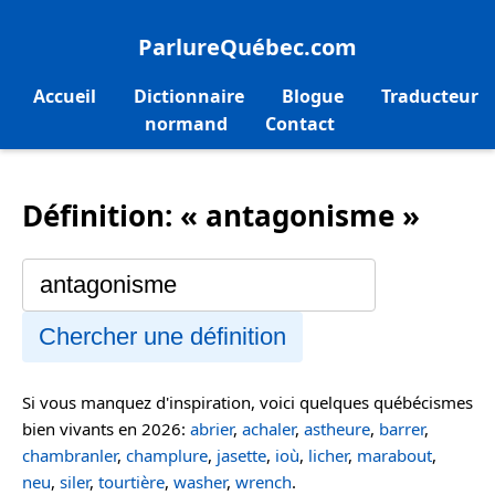
ParlureQuébec.com
Accueil
Dictionnaire
Blogue
Traducteur
normand
Contact
Définition: « antagonisme »
Chercher une définition
Si vous manquez d'inspiration, voici quelques québécismes
bien vivants en 2026:
abrier
,
achaler
,
astheure
,
barrer
,
chambranler
,
champlure
,
jasette
,
ioù
,
licher
,
marabout
,
neu
,
siler
,
tourtière
,
washer
,
wrench
.