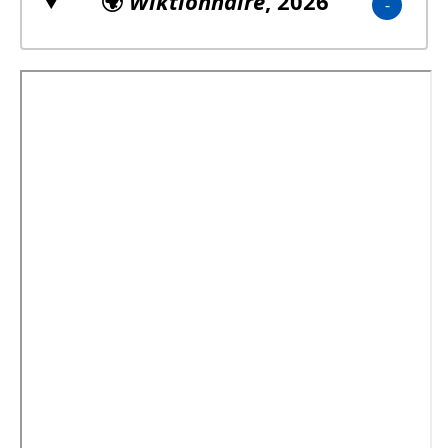
🌍
Wiktionnaire
, 2026