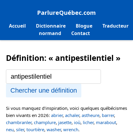
ParlureQuébec.com
Accueil
Dictionnaire
Blogue
Traducteur
normand
Contact
Définition: « antipestilentiel »
Chercher une définition
Si vous manquez d'inspiration, voici quelques québécismes
bien vivants en 2026:
abrier
,
achaler
,
astheure
,
barrer
,
chambranler
,
champlure
,
jasette
,
ioù
,
licher
,
marabout
,
neu
,
siler
,
tourtière
,
washer
,
wrench
.