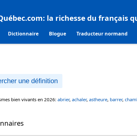
eQuébec.com
: la richesse du français 
Dictionnaire
Blogue
Traducteur normand
rcher une définition
ismes bien vivants en 2026:
abrier
,
achaler
,
astheure
,
barrer
,
chamb
onnaires