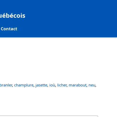
québécois
Contact
ranler
,
champlure
,
jasette
,
ioù
,
licher
,
marabout
,
neu
,