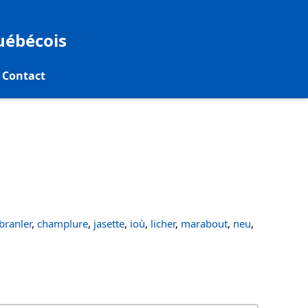
québécois
Contact
ranler
,
champlure
,
jasette
,
ioù
,
licher
,
marabout
,
neu
,