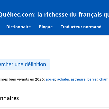
eQuébec.com
: la richesse du français 
Dictionnaire
Blogue
Traducteur normand
rcher une définition
ismes bien vivants en 2026:
abrier
,
achaler
,
astheure
,
barrer
,
chamb
onnaires