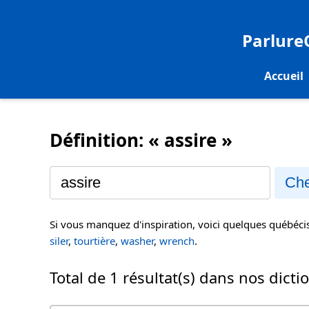
Parlur
Accueil
Définition: « assire »
Che
Si vous manquez d'inspiration, voici quelques québéc
siler
,
tourtière
,
washer
,
wrench
.
Total de 1 résultat(s) dans nos dicti