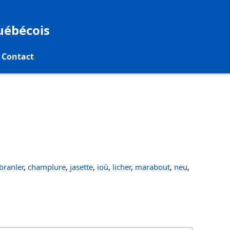
québécois
Contact
ranler
,
champlure
,
jasette
,
ioù
,
licher
,
marabout
,
neu
,