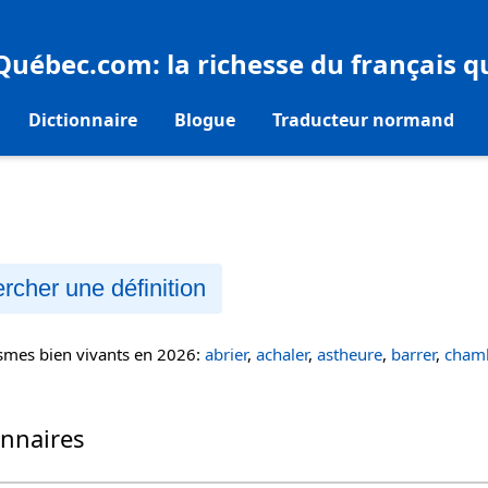
eQuébec.com
: la richesse du français 
Dictionnaire
Blogue
Traducteur normand
rcher une définition
ismes bien vivants en 2026:
abrier
,
achaler
,
astheure
,
barrer
,
chamb
onnaires