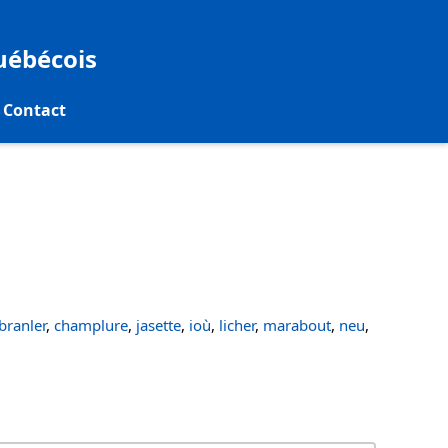
québécois
Contact
ranler
,
champlure
,
jasette
,
ioù
,
licher
,
marabout
,
neu
,