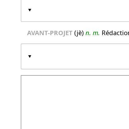
AVANT-PROJET
(jè)
n.
m.
Rédaction