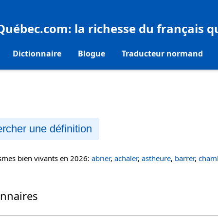
eQuébec.com
: la richesse du français 
Dictionnaire
Blogue
Traducteur normand
rcher une définition
ismes bien vivants en 2026:
abrier
,
achaler
,
astheure
,
barrer
,
chamb
onnaires