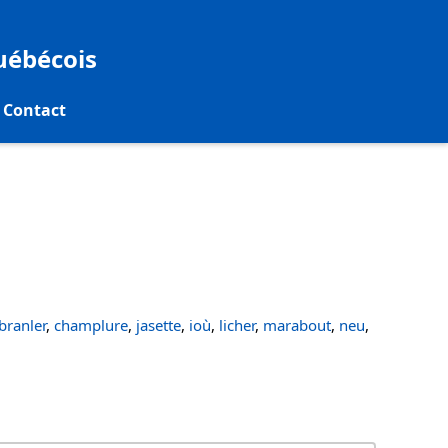
québécois
Contact
ranler
,
champlure
,
jasette
,
ioù
,
licher
,
marabout
,
neu
,