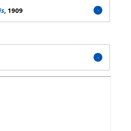
is
, 1909