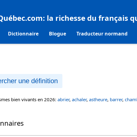
eQuébec.com
: la richesse du français 
Dictionnaire
Blogue
Traducteur normand
rcher une définition
ismes bien vivants en 2026:
abrier
,
achaler
,
astheure
,
barrer
,
chamb
onnaires