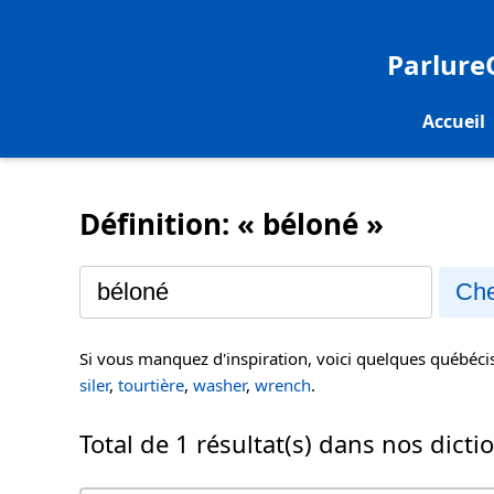
Parlur
Accueil
Définition: « béloné »
Che
Si vous manquez d'inspiration, voici quelques québéc
siler
,
tourtière
,
washer
,
wrench
.
Total de 1 résultat(s) dans nos dicti