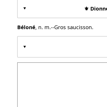
⚜️ Dionn
Béloné
, n. m.--Gros saucisson.