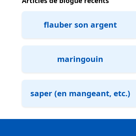
Articles de blogue récents
flauber son argent
maringouin
saper (en mangeant, etc.)