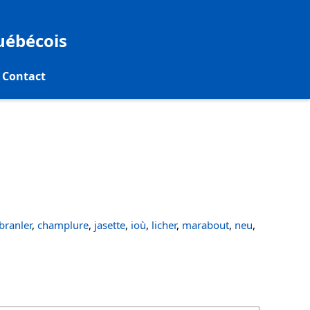
québécois
Contact
ranler
,
champlure
,
jasette
,
ioù
,
licher
,
marabout
,
neu
,