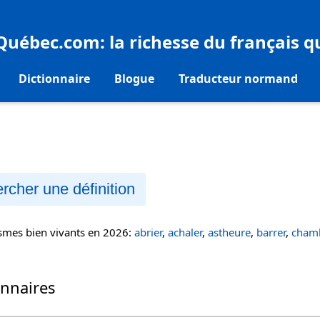
eQuébec.com
: la richesse du français 
Dictionnaire
Blogue
Traducteur normand
rcher une définition
ismes bien vivants en 2026:
abrier
,
achaler
,
astheure
,
barrer
,
chamb
onnaires