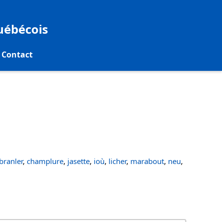
québécois
Contact
ranler
,
champlure
,
jasette
,
ioù
,
licher
,
marabout
,
neu
,