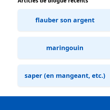
Articles de blogue récents
flauber son argent
maringouin
saper (en mangeant, etc.)