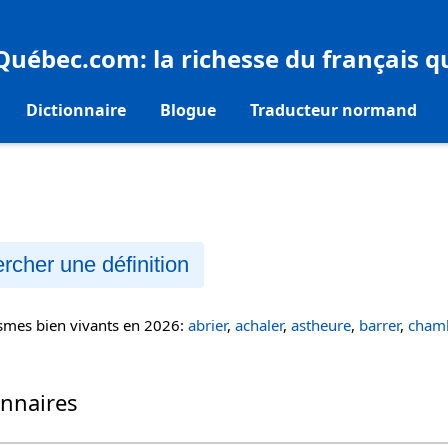
eQuébec.com
: la richesse du français 
Dictionnaire
Blogue
Traducteur normand
rcher une définition
ismes bien vivants en 2026:
abrier
,
achaler
,
astheure
,
barrer
,
chamb
onnaires