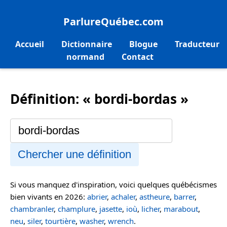
ParlureQuébec.com
Accueil
Dictionnaire
Blogue
Traducteur
normand
Contact
Définition: « bordi-bordas »
Chercher une définition
Si vous manquez d'inspiration, voici quelques québécismes
bien vivants en 2026:
abrier
,
achaler
,
astheure
,
barrer
,
chambranler
,
champlure
,
jasette
,
ioù
,
licher
,
marabout
,
neu
,
siler
,
tourtière
,
washer
,
wrench
.