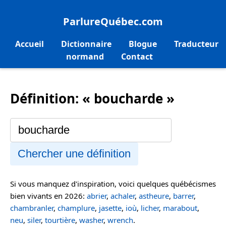
ParlureQuébec.com
Accueil
Dictionnaire
Blogue
Traducteur
normand
Contact
Définition: « boucharde »
Chercher une définition
Si vous manquez d'inspiration, voici quelques québécismes
bien vivants en 2026:
abrier
,
achaler
,
astheure
,
barrer
,
chambranler
,
champlure
,
jasette
,
ioù
,
licher
,
marabout
,
neu
,
siler
,
tourtière
,
washer
,
wrench
.