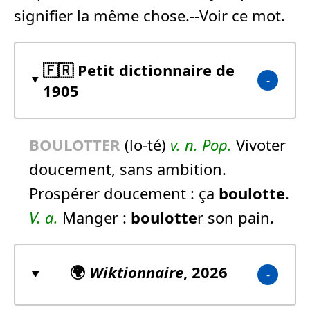
signifier la même chose.--Voir ce mot.
🇫🇷 Petit dictionnaire de
1905
BOULOTTE
R
(lo-té)
v. n.
Pop.
Vivoter
doucement, sans ambition.
Prospérer doucement :
ça
boulotte
.
V. a.
Manger :
boulotte
r son pain.
🌍
Wiktionnaire
, 2026