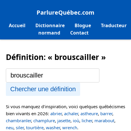
ParlureQuébec.com
Accueil
Dictionnaire
Blogue
Traducteur
normand
Contact
Définition: « brouscailler »
Chercher une définition
Si vous manquez d'inspiration, voici quelques québécismes
bien vivants en 2026:
abrier
,
achaler
,
astheure
,
barrer
,
chambranler
,
champlure
,
jasette
,
ioù
,
licher
,
marabout
,
neu
,
siler
,
tourtière
,
washer
,
wrench
.