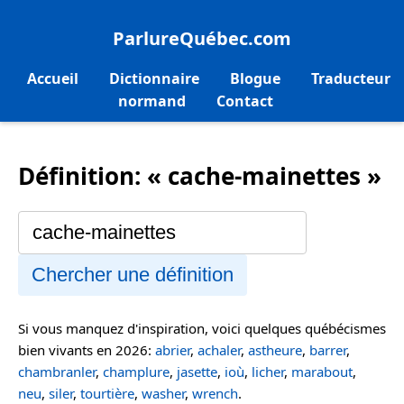
ParlureQuébec.com
Accueil
Dictionnaire
Blogue
Traducteur
normand
Contact
Définition: « cache-mainettes »
Chercher une définition
Si vous manquez d'inspiration, voici quelques québécismes
bien vivants en 2026:
abrier
,
achaler
,
astheure
,
barrer
,
chambranler
,
champlure
,
jasette
,
ioù
,
licher
,
marabout
,
neu
,
siler
,
tourtière
,
washer
,
wrench
.