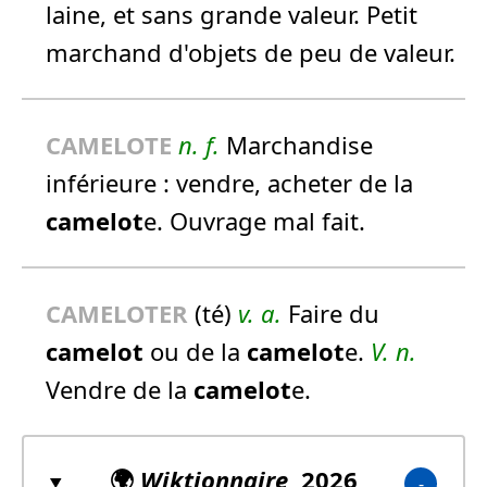
laine, et sans grande valeur. Petit
marchand d'objets de peu de valeur.
CAMELOT
E
n.
f.
Marchandise
inférieure :
vendre, acheter de la
camelot
e.
Ouvrage mal fait.
CAMELOT
ER
(té)
v. a.
Faire du
camelot
ou de la
camelot
e.
V. n.
Vendre de la
camelot
e.
🌍
Wiktionnaire
, 2026