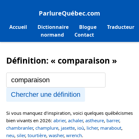
ParlureQuébec.com
Accueil
Dictionnaire
Blogue
Traducteur
normand
Contact
Définition: « comparaison »
Chercher une définition
Si vous manquez d'inspiration, voici quelques québécismes
bien vivants en 2026:
abrier
,
achaler
,
astheure
,
barrer
,
chambranler
,
champlure
,
jasette
,
ioù
,
licher
,
marabout
,
neu
,
siler
,
tourtière
,
washer
,
wrench
.