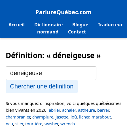
ParlureQuébec.com
Accueil
Dictionnaire
Blogue
Traducteur
normand
Contact
Définition: « déneigeuse »
Chercher une définition
Si vous manquez d'inspiration, voici quelques québécismes
bien vivants en 2026:
abrier
,
achaler
,
astheure
,
barrer
,
chambranler
,
champlure
,
jasette
,
ioù
,
licher
,
marabout
,
neu
,
siler
,
tourtière
,
washer
,
wrench
.