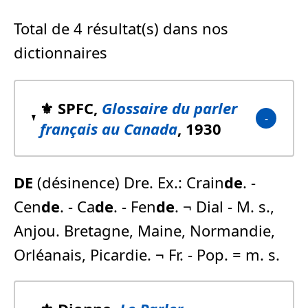
Total de 4 résultat(s) dans nos
dictionnaires
⚜️ SPFC,
Glossaire du parler
français au Canada
, 1930
DE
(désinence) Dre. Ex.: Crain
de
. -
Cen
de
. - Ca
de
. - Fen
de
. ¬ Dial - M. s.,
Anjou. Bretagne, Maine, Normandie,
Orléanais, Picardie. ¬ Fr. - Pop. = m. s.