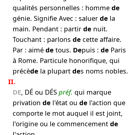
qualités personnelles :
homme
de
génie.
Signifie Avec :
saluer
de
la
main.
Pendant :
partir
de
nuit.
Touchant :
parlons
de
cette affaire.
Par :
aimé
de
tous.
De
puis :
de
Paris
à Rome.
Particule honorifique, qui
précè
de
la plupart
de
s noms nobles.
II.
DE
, DÉ ou DÉS
préf.
qui marque
privation
de
l'état ou
de
l'action que
comporte le mot auquel il est joint,
l'origine ou le commencement
de
l'action.