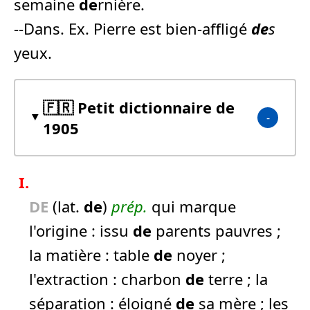
semaine
de
rnière.
--Dans. Ex. Pierre est bien-affligé
de
s
yeux.
🇫🇷 Petit dictionnaire de
1905
I.
DE
(lat.
de
)
prép.
qui marque
l'origine :
issu
de
parents pauvres ;
la matière :
table
de
noyer ;
l'extraction :
charbon
de
terre ;
la
séparation :
éloigné
de
sa mère ;
les