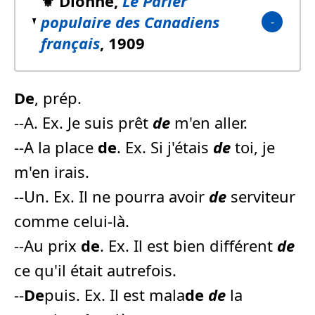
⚜️ Dionne,
Le Parler
populaire des Canadiens
français
, 1909
De
, prép.
--A. Ex. Je suis prêt
de
m'en aller.
--A la place
de
. Ex. Si j'étais
de
toi, je
m'en irais.
--Un. Ex. Il ne pourra avoir
de
serviteur
comme celui-là.
--Au prix
de
. Ex. Il est bien différent
de
ce qu'il était autrefois.
--
De
puis. Ex. Il est mala
de
de
la