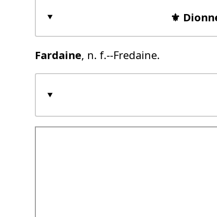
⚜️ Dionn
Fardaine
, n. f.--Fredaine.