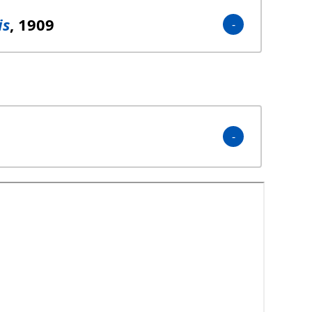
is
, 1909