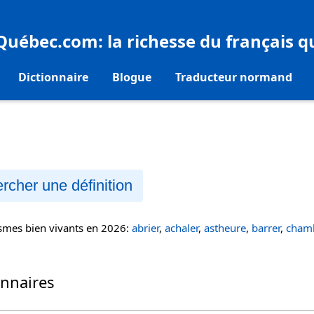
eQuébec.com
: la richesse du français 
Dictionnaire
Blogue
Traducteur normand
rcher une définition
ismes bien vivants en 2026:
abrier
,
achaler
,
astheure
,
barrer
,
chamb
onnaires