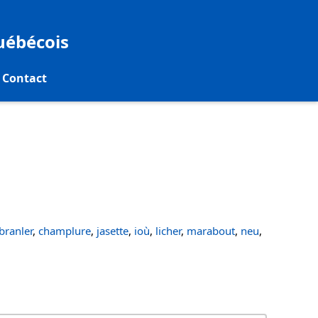
québécois
Contact
ranler
,
champlure
,
jasette
,
ioù
,
licher
,
marabout
,
neu
,