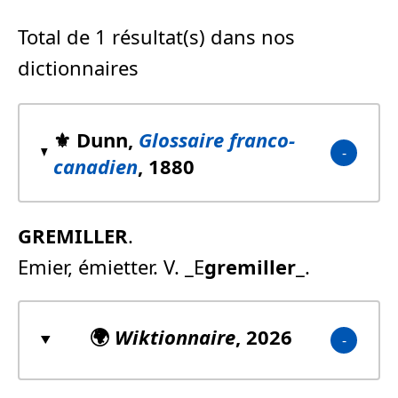
Total de 1 résultat(s) dans nos
dictionnaires
⚜️ Dunn,
Glossaire franco-
canadien
, 1880
GREMILLER
.
Emier, émietter. V. _E
gremiller
_.
🌍
Wiktionnaire
, 2026