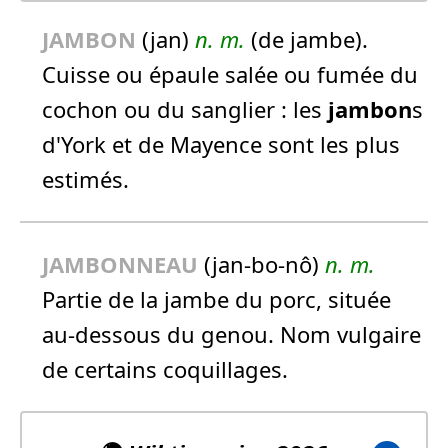
JAMBON
(jan)
n.
m.
(de jambe).
Cuisse ou épaule salée ou fumée du
cochon ou du sanglier :
les
jambon
s
d'York et de Mayence sont les plus
estimés.
JAMBON
NEAU
(jan-bo-nô)
n.
m.
Partie de la jambe du porc, située
au-dessous du genou. Nom vulgaire
de certains coquillages.