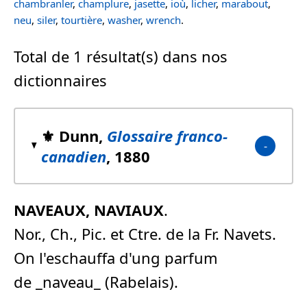
chambranler
,
champlure
,
jasette
,
ioù
,
licher
,
marabout
,
neu
,
siler
,
tourtière
,
washer
,
wrench
.
Total de 1 résultat(s) dans nos
dictionnaires
⚜️ Dunn,
Glossaire franco-
canadien
, 1880
NAVEAUX, NAVIAUX
.
Nor., Ch., Pic. et Ctre. de la Fr. Navets.
On l'eschauffa d'ung parfum
de _naveau_ (Rabelais).