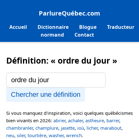
ParlureQuébec.com
Accueil
Dictionnaire
Blogue
Traducteur
normand
Contact
Définition: « ordre du jour »
Chercher une définition
Si vous manquez d'inspiration, voici quelques québécismes
bien vivants en 2026:
abrier
,
achaler
,
astheure
,
barrer
,
chambranler
,
champlure
,
jasette
,
ioù
,
licher
,
marabout
,
neu
,
siler
,
tourtière
,
washer
,
wrench
.