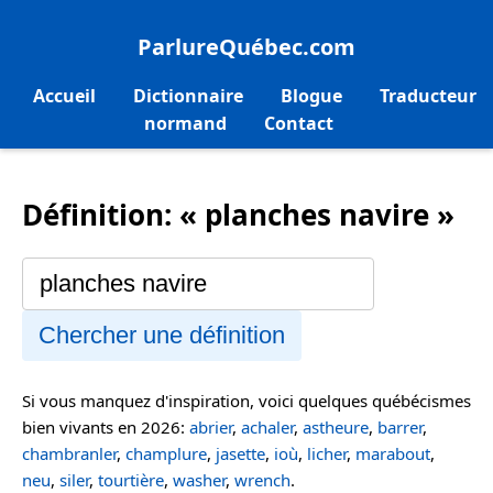
ParlureQuébec.com
Accueil
Dictionnaire
Blogue
Traducteur
normand
Contact
Définition: « planches navire »
Chercher une définition
Si vous manquez d'inspiration, voici quelques québécismes
bien vivants en 2026:
abrier
,
achaler
,
astheure
,
barrer
,
chambranler
,
champlure
,
jasette
,
ioù
,
licher
,
marabout
,
neu
,
siler
,
tourtière
,
washer
,
wrench
.